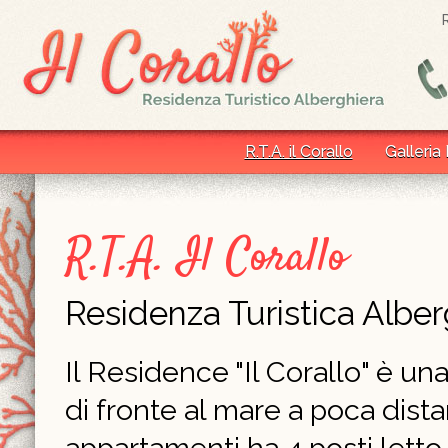
R.T.A. il Corallo
Galleria
R.T.A. Il Corallo
Residenza Turistica Alber
Il Residence "Il Corallo" è un
di fronte al mare a poca dist