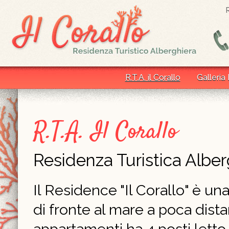
R.T.A. il Corallo
Galleria
R.T.A. Il Corallo
Residenza Turistica Alber
Il Residence "Il Corallo" è un
di fronte al mare a poca dist