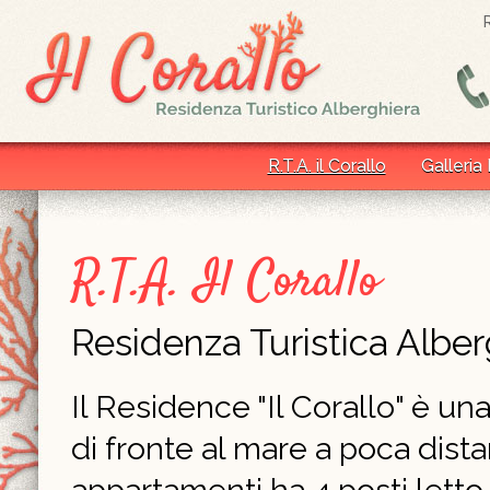
R.T.A. il Corallo
Galleria
R.T.A. Il Corallo
Residenza Turistica Alber
Il Residence "Il Corallo" è un
di fronte al mare a poca dist