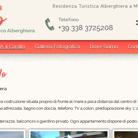
Residenza Turistica Alberghiera a Ma
Telefono
+39 338 3725208
A. il Corallo
Galleria Fotografica
Dove Siamo
Cont
lo
iera
ova costruzione situata proprio di fronte al mare a poca distanza dal centro 
cina attrezzata, bagno con doccia, telefono, TV a colori, predisposizione sky.
errazza, balconcini o giardino privato. Ogni appartamento dispone di posto 