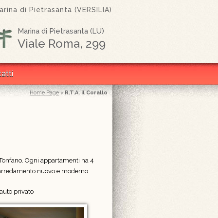
rina di Pietrasanta (VERSILIA)
Marina di Pietrasanta (LU)
Viale Roma, 299
atti
Home Page
>
R.T.A. il Corallo
di Tonfano. Ogni appartamenti ha 4
 L' arredamento nuovo e moderno.
auto privato