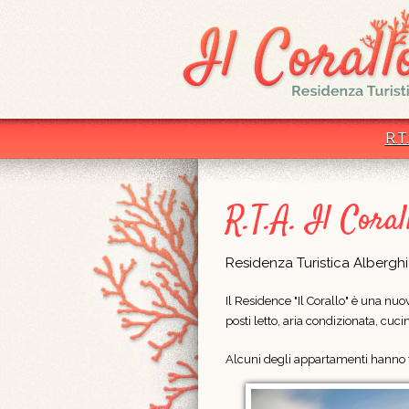
R.T.
R.T.A. Il Coral
Residenza Turistica Albergh
Il Residence "Il Corallo" è una nu
posti letto, aria condizionata, cu
Alcuni degli appartamenti hanno t