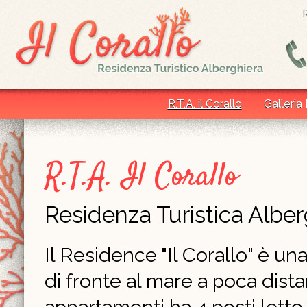
R.T.A. il Corallo
Galleria
R.T.A. Il Corallo
Residenza Turistica Alber
Il Residence "Il Corallo" è un
di fronte al mare a poca dist