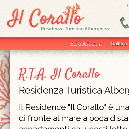
R.T.A. il Corallo
Galleria
R.T.A. Il Corallo
Residenza Turistica Alber
Il Residence "Il Corallo" è un
di fronte al mare a poca dist