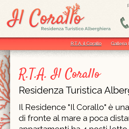
R.T.A. il Corallo
Galleria
R.T.A. Il Corallo
Residenza Turistica Alber
Il Residence "Il Corallo" è un
di fronte al mare a poca dist