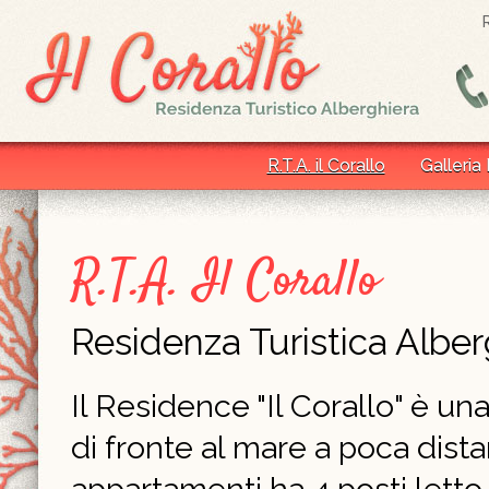
R.T.A. il Corallo
Galleria
R.T.A. Il Corallo
Residenza Turistica Alber
Il Residence "Il Corallo" è un
di fronte al mare a poca dist