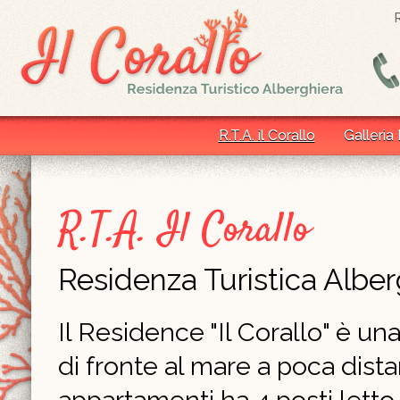
R.T.A. il Corallo
Galleria
R.T.A. Il Corallo
Residenza Turistica Alber
Il Residence "Il Corallo" è un
di fronte al mare a poca dist