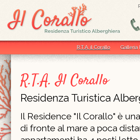
R.T.A. il Corallo
Galleria
R.T.A. Il Corallo
Residenza Turistica Alber
Il Residence "Il Corallo" è un
di fronte al mare a poca dist