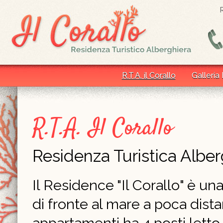
R.T.A. il Corallo
Galleria
R.T.A. Il Corallo
Residenza Turistica Alber
Il Residence "Il Corallo" è un
di fronte al mare a poca dist