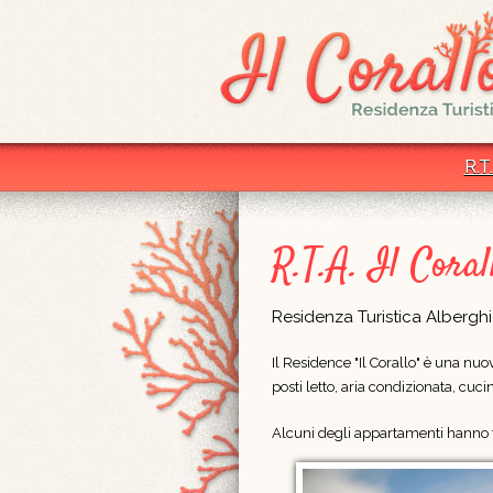
R.T.
R.T.A. Il Coral
Residenza Turistica Albergh
Il Residence "Il Corallo" è una nu
posti letto, aria condizionata, cu
Alcuni degli appartamenti hanno t