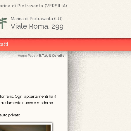
rina di Pietrasanta (VERSILIA)
Marina di Pietrasanta (LU)
Viale Roma, 299
atti
Home Page
>
R.T.A. il Corallo
di Tonfano. Ogni appartamenti ha 4
 L' arredamento nuovo e moderno.
auto privato