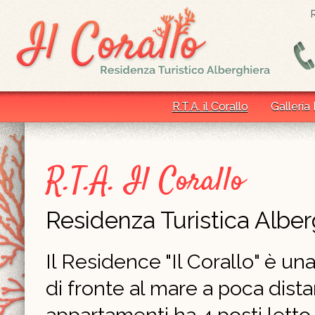
R.T.A. il Corallo
Galleria
R.T.A. Il Corallo
Residenza Turistica Alber
Il Residence "Il Corallo" è un
di fronte al mare a poca dist