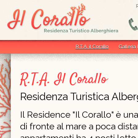
R.T.A. il Corallo
Galleria
R.T.A. Il Corallo
Residenza Turistica Alber
Il Residence "Il Corallo" è un
di fronte al mare a poca dist