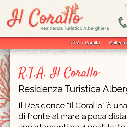
R.T.A. il Corallo
Galleria
R.T.A. Il Corallo
Residenza Turistica Alber
Il Residence "Il Corallo" è un
di fronte al mare a poca dist