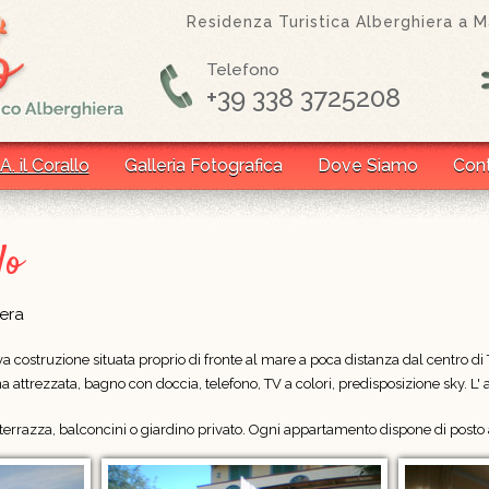
Residenza Turistica Alberghiera a Ma
Telefono
+39 338 3725208
A. il Corallo
Galleria Fotografica
Dove Siamo
Cont
lo
iera
ova costruzione situata proprio di fronte al mare a poca distanza dal centro 
cina attrezzata, bagno con doccia, telefono, TV a colori, predisposizione sky.
errazza, balconcini o giardino privato. Ogni appartamento dispone di posto 