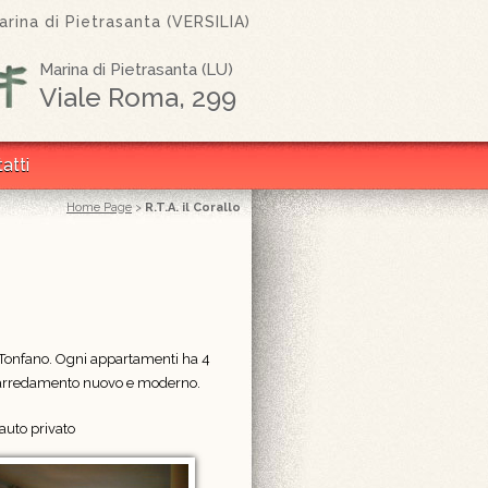
rina di Pietrasanta (VERSILIA)
Marina di Pietrasanta (LU)
Viale Roma, 299
atti
Home Page
>
R.T.A. il Corallo
di Tonfano. Ogni appartamenti ha 4
 L' arredamento nuovo e moderno.
auto privato