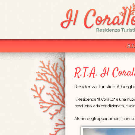
R.T.
R.T.A. Il Coral
Residenza Turistica Albergh
Il Residence "Il Corallo" è una nu
posti letto, aria condizionata, cu
Alcuni degli appartamenti hanno t