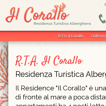
R.T.A. il Corallo
Galleria
R.T.A. Il Corallo
Residenza Turistica Alber
Il Residence "Il Corallo" è un
di fronte al mare a poca dist