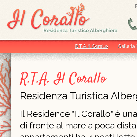
R.T.A. il Corallo
Galleria
R.T.A. Il Corallo
Residenza Turistica Alber
Il Residence "Il Corallo" è un
di fronte al mare a poca dist